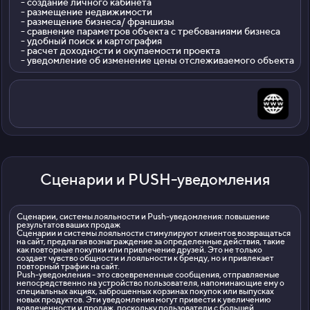
- создание личного кабинета
- размещение недвижимости
- размещение бизнеса/ франшизы
- сравнение параметров объекта с требованиями бизнеса
- удобный поиск и картография
- расчет доходности и окупаемости проекта
- уведомление об изменение цены отслеживаемого объекта
Сценарии и PUSH-уведомления
Сценарии, системы лояльности и Push-уведомления: повышение
результатов ваших продаж
Сценарии и системы лояльности стимулируют клиентов возвращаться
на сайт, предлагая вознаграждение за определенные действия, такие
как повторные покупки или привлечение друзей. Это не только
создает чувство общности и лояльности к бренду, но и привлекает
повторный трафик на сайт.
Push-уведомления - это своевременные сообщения, отправляемые
непосредственно на устройство пользователя, напоминающие ему о
специальных акциях, заброшенных корзинах покупок или выпусках
новых продуктов. Эти уведомления могут привести к увеличению
вовлеченности и продаж, поскольку пользователи с большей