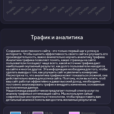
Трафик и аналитика
Создание качественного сайта - это только первый шаг к успеху в
интернете. Чтобы оценить эффективность своего сайта и улучшить его
производительность, важно внимательно изучать аналитику трафика.
Аналитика трафика позволяет понять, какие страницы на сайте
пользователи посещают чаще всего, какой источник трафика дает
наибольший окупаемый результат, как долго пользователи находятся
на сайте и многое другое. Эта информация необходима для того, чтобы
сделать выводы о том, как улучшить сайт и увеличить конверсию.
Несмотря на то, что аналитика трафика может показаться сложной, она
действительно важна для успеха сайта. Поэтому, если вы хотите, чтоб
ваш сайт работал эффективно и давал высокий доход, необходимо
постоянно анализировать трафик и внедрять изменения, основанные
на полученных данных.
Наша команда разработчиков предлагает полный спектр услуг по
анализу трафика и оптимизации сайта. Мы используем самые
современные инструменты и технологии, чтобы предоставить вам
детальный анализ и помочь вам достичь желаемых результатов.