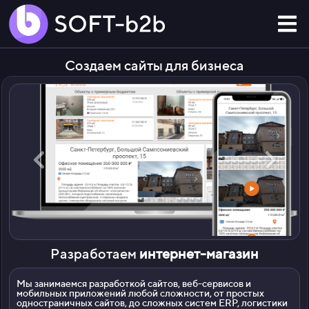
Создаем сайты для бизнеса
Разработаем
и
н
т
е
р
н
е
т
-
м
а
г
а
з
и
н
Мы занимаемся разработкой сайтов, веб-сервисов и
мобильных приложений любой сложности, от простых
одностраничных сайтов, до сложных систем ERP, логистики