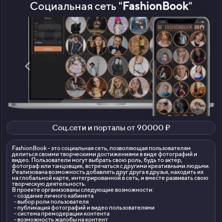
Социальная сеть "
FashionBook
"
Соц.сети и порталы от 90000 ₽
FashionBook - это социальная сеть, позволяющая пользователям
делиться своими творческими достижениями в виде фотографий и
видео. Пользователи могут выбрать свою роль, будь то актер,
фотограф или танцовщик, встречаться с другими креативными людьми.
Реализована возможность добавлять друг друга в друзья, находить их
на глобальной карте, интегрированной в сеть, и вместе развивать свою
творческую деятельность.
В проекте организованы следующие возможности:
- создание личного кабинета
- выбор роли пользователя
- публикация фотографий и видео пользователями
- система премодерации контента
- возможность жалобы на контент