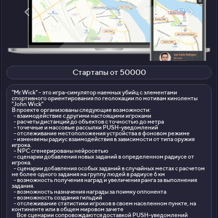
Стартапы от 50000
"Mr.Wick" – это игра-симулятор наемных убийц с элементами
спортивного ориентирования по геолокации по мотивам киноленты
"John Wick"
В проекте организованы следующие возможности:
- взаимодействие с другими настоящими игроками
- расчеты дистанций до объектов с точностью до метра
- точечные и массовые рассылки PUSH-уведомлений
- отслеживание местоположения устройства в фоновом режиме
- изменяемы радиус взаимодействия в зависимости от типа оружия
игрока.
- NPC сгенерированы нейросетью
- сценарии добавления новых заданий в определенном радиусе от
игрока.
- сценарии добавления особых заданий в случайных местах с расчетом
не более одного задания на группу людей в радиусе 6 км
- возможность получения наград и увеличения ранга за выполнения
задания.
- возможность назначения награды за поимку оппонента
- возможность создания гильдий
- отслеживание статистики игроков в своем населенном пункте, на
континенте или в общем мировом зачете
Все сценарии сопровождаются доставкой PUSH-уведомлений